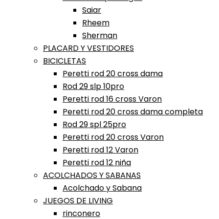
Saiar
Rheem
Sherman
PLACARD Y VESTIDORES
BICICLETAS
Peretti rod 20 cross dama
Rod 29 slp 10pro
Peretti rod 16 cross Varon
Peretti rod 20 cross dama completa
Rod 29 spl 25pro
Peretti rod 20 cross Varon
Peretti rod 12 Varon
Peretti rod 12 niña
ACOLCHADOS Y SABANAS
Acolchado y Sabana
JUEGOS DE LIVING
rinconero