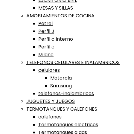
ESCRITORIO EN L
MESAS Y SILLAS
AMOBLAMIENTOS DE COCINA
Petrel
Perfil J
Perfil c Interno
Perfil c
Milano
TELEFONOS CELULARES E INALAMBRICOS
celulares
Motorola
Samsung
telefonos-inalambricos
JUGUETES Y JUEGOS
TERMOTANQUES Y CALEFONES
calefones
Termotanques electricos
Termotanques a gas