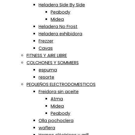
Heladera Side By Side
Peabody
Midea
Heladera No Frost
Heladera exhibidora
Frezzer
Cavas
FITNESS Y AIRE LIBRE
COLCHONES Y SOMMIERS
espuma
resorte
PEQUEÑOS ELECTRODOMESTICOS
Freidora sin aceite
Atma
Midea
Peabody
Olla pochoclera
waflera
Hornos eléctricos y grill